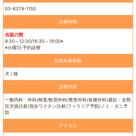
03-6379-1150
診療時間
当面の間
9:30～12:30/16:30～19:00※
※火曜日:予約診療
診療対象動物
犬 / 猫
診療内容
一般内科・外科/検査/軟部外科/整形外科/各種外科/避妊・去勢
狂犬病注射/混合ワクチン注射/フィラリア予防/ノミ・ダニ予
防
アクセス