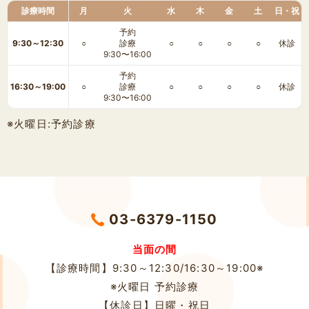
診療時間
月
火
水
木
金
土
日・祝
予約
9:30～12:30
診療
○
○
○
○
○
休診
9:30〜16:00
予約
16:30～19:00
診療
○
○
○
○
○
休診
9:30〜16:00
※火曜日:予約診療
03-6379-1150
当面の間
【診療時間】9:30～12:30/16:30～19:00※
※火曜日 予約診療
【休診日】
日曜・祝日