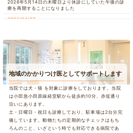
2026年5月14日の木曜日より休診にしていた午後の診
療を再開することになりました
2026/04/27
GW中の休診について
2026/03/02
3月より当面の間診察時間が変わります。
2026/01/29
２月１日 臨時休診のお知らせ
地域の
かかりつけ医として
サポートします
2025/12/12
年末年始のお知らせ
当院では犬・猫 を対象に診療をしております。当院
は小田急小田原線経堂駅から徒歩約10分、赤堤通り
2025/11/24
沿いにあります。
１２月より当面の間、診療時間が変わります。
土・日曜日・祝日も診療しており、駐車場は2台分完
2025/08/21
備しています。動物たちの定期的なチェックはもち
日曜・祝日の診察時間変更のお知らせ
ろんのこと、いざという時でも対応できる病院であ